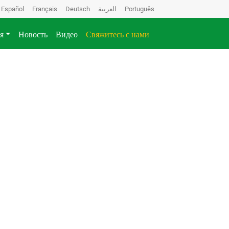
Español
Français
Deutsch
العربية
Português
я
Новость
Видео
Свяжитесь с нами