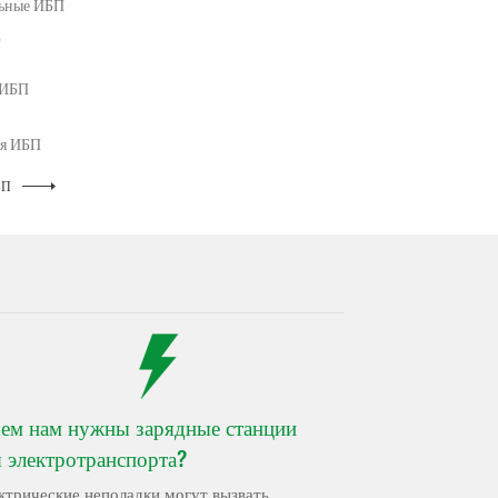
льные ИБП
Д
 ИБП
ля ИБП
БП
чем нам нужны зарядные станции
я электротранспорта?
ктрические неполадки могут вызвать