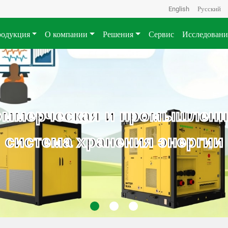
English
Русский
одукция
О компании
Решения
Сервис
Исследовани
оммерческая и промышленн
система хранения энергии