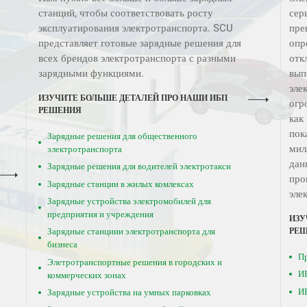
станций, чтобы соответствовать росту
сер
эксплуатирования электротранспорта. SCU
пре
представляет готовые зарядные решения для
опр
всех брендов электротранспорта с разными
отк
зарядными функциями.
вып
эле
ИЗУЧИТЕ БОЛЬШЕ ДЕТАЛЕЙ ПРО НАШИ ИБП
огр
РЕШЕНИЯ
как
пок
Зарядные решения для общественного
мил
электротранспорта
дан
Зарядные решения для водителей электротакси
про
Зарядные станции в жилых комлексах
эле
Зарядные устройства электромобилей для
предприятия и учреждения
ИЗУ
РЕ
Зарядные станциии электротранспорта для
бизнеса
П
Элетротранспортные решения в городских и
ИБ
коммерческих зонах
И
Зарядные устройства на умных парковках