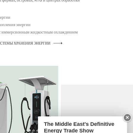
 фермах, островах, RTG и центрах обработки
нергии
копления энергии
 с иммерсионным жидкостным охлаждением
ИСТЕМЫ ХРАНЕНИЯ ЭНЕРГИИ
×
The Middle East's Definitive
Energy Trade Show