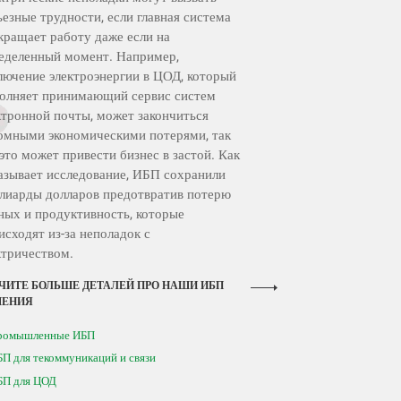
ьезные трудности, если главная система
кращает работу даже если на
еделенный момент. Например,
лючение электроэнергии в ЦОД, который
олняет принимающий сервис систем
ктронной почты, может закончиться
омными экономическими потерями, так
 это может привести бизнес в застой. Как
азывает исследование, ИБП сохранили
лиарды долларов предотвратив потерю
ных и продуктивность, которые
исходят из-за неполадок с
ктричеством.
ЧИТЕ БОЛЬШЕ ДЕТАЛЕЙ ПРО НАШИ ИБП
ШЕНИЯ
ромышленные ИБП
П для текоммуникаций и связи
БП для ЦОД